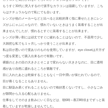
もうすぐ30代に突入するので派手なカラコンは躊躇していますが、こち
らはナチュラルなので私にでも合います。
レンズが他のメーカーなどと比べると比較的薄く指に乗せたときにレン
ズがふにゃふにゃなので、慣れていないときはうまく装着することが出
来ませんでしたが、慣れるとすぐに装着することが出来ます。
レンズが薄い割には頑丈ですぐに破れることはないので、不器用で少し
大雑把な私でも１ヶ月しっかり使うことが出来ます。
私は目が悪いので度ありのものを使用していますが、eye closetは片方ず
つ度を変更して購入出来るので有難いです。
裸眼のときの目の大きさとそこまで変わらない大きさなのに、目に透明
感があり自然に盛れるところが素敵です。
目に入れたあとは乾燥することもなく一日中潤いが保たれているので、
目が痛くなることもありません。
目に馴染み易くずれることもないので格好悪くないですし、小さなごみ
が隙間から入る心配もありません。
仕事をしてそのまま飲みにいく日などは、朝6時～夜23時頃までずっと装
着していますが乾燥しませんでした。