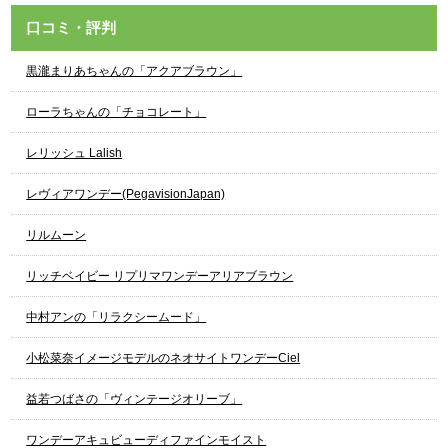
口コミ・評判
黒瀧まりあちゃんの「アクアブラウン」
ローラちゃんの「チョコレート」
レリッシュ Lalish
レヴィアワンデー(PegavisionJapan)
リルムーン
リッチベイビー リプリマワンデーアリアブラウン
中村アンの「リラクシームード」
小松菜奈イメージモデルのネオサイトワンデーCiel
益若つばさの「ヴィンテージオリーブ」
ワンデーアキュビューディファインモイスト