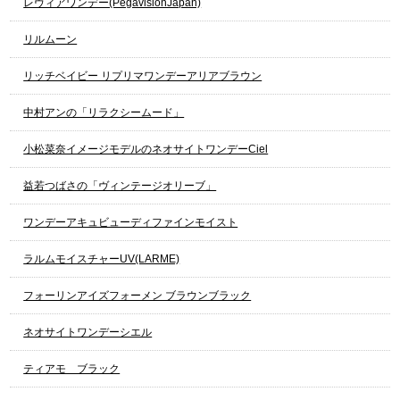
レヴィアワンデー(PegavisionJapan)
リルムーン
リッチベイビー リプリマワンデーアリアブラウン
中村アンの「リラクシームード」
小松菜奈イメージモデルのネオサイトワンデーCiel
益若つばさの「ヴィンテージオリーブ」
ワンデーアキュビューディファインモイスト
ラルムモイスチャーUV(LARME)
フォーリンアイズフォーメン ブラウンブラック
ネオサイトワンデーシエル
ティアモ ブラック