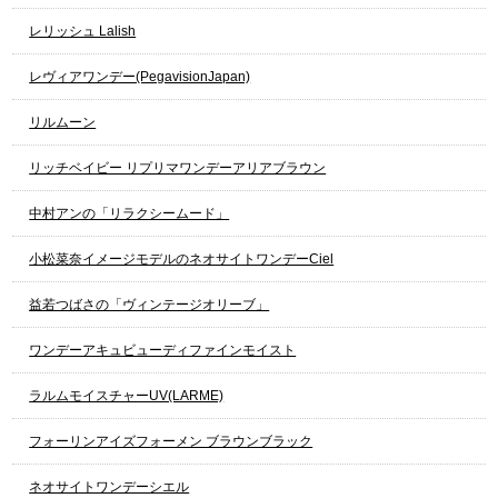
レリッシュ Lalish
レヴィアワンデー(PegavisionJapan)
リルムーン
リッチベイビー リプリマワンデーアリアブラウン
中村アンの「リラクシームード」
小松菜奈イメージモデルのネオサイトワンデーCiel
益若つばさの「ヴィンテージオリーブ」
ワンデーアキュビューディファインモイスト
ラルムモイスチャーUV(LARME)
フォーリンアイズフォーメン ブラウンブラック
ネオサイトワンデーシエル