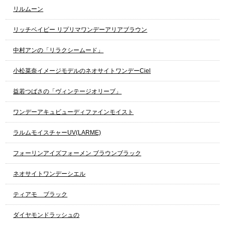
リルムーン
リッチベイビー リプリマワンデーアリアブラウン
中村アンの「リラクシームード」
小松菜奈イメージモデルのネオサイトワンデーCiel
益若つばさの「ヴィンテージオリーブ」
ワンデーアキュビューディファインモイスト
ラルムモイスチャーUV(LARME)
フォーリンアイズフォーメン ブラウンブラック
ネオサイトワンデーシエル
ティアモ ブラック
ダイヤモンドラッシュの